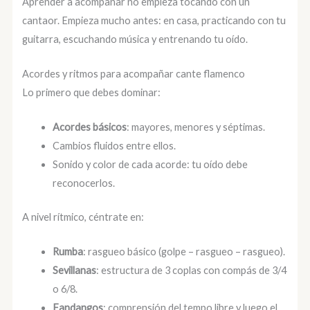
Aprender a acompañar no empieza tocando con un
cantaor. Empieza mucho antes: en casa, practicando con tu
guitarra, escuchando música y entrenando tu oído.
Acordes y ritmos para acompañar cante flamenco
Lo primero que debes dominar:
Acordes básicos
: mayores, menores y séptimas.
Cambios fluidos entre ellos.
Sonido y color de cada acorde: tu oído debe
reconocerlos.
A nivel rítmico, céntrate en:
Rumba
: rasgueo básico (golpe – rasgueo – rasgueo).
Sevillanas
: estructura de 3 coplas con compás de 3/4
o 6/8.
Fandangos
: comprensión del tempo libre y luego el