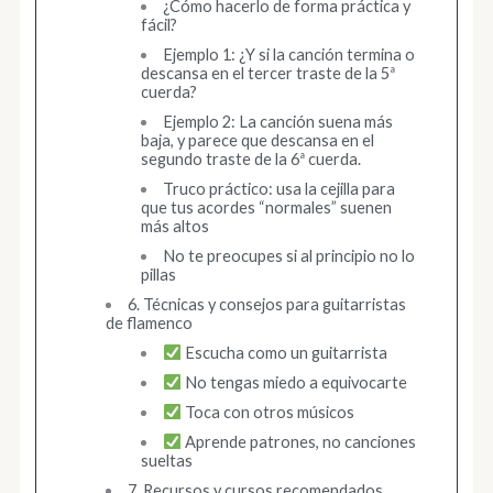
¿Cómo hacerlo de forma práctica y
fácil?
Ejemplo 1: ¿Y si la canción termina o
descansa en el tercer traste de la 5ª
cuerda?
Ejemplo 2: La canción suena más
baja, y parece que descansa en el
segundo traste de la 6ª cuerda.
Truco práctico: usa la cejilla para
que tus acordes “normales” suenen
más altos
No te preocupes si al principio no lo
pillas
6. Técnicas y consejos para guitarristas
de flamenco
Escucha como un guitarrista
No tengas miedo a equivocarte
Toca con otros músicos
Aprende patrones, no canciones
sueltas
7. Recursos y cursos recomendados