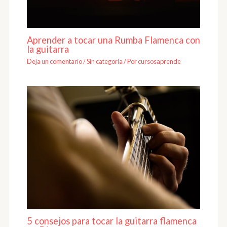
Aprender a tocar una Rumba Flamenca con
la guitarra
Deja un comentario
/
Sin categoría
/ Por
cursosaprende
5 consejos para tocar la guitarra flamenca