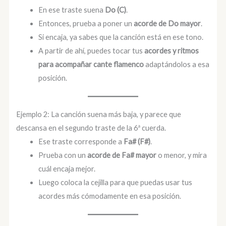
En ese traste suena
Do (C)
.
Entonces, prueba a poner un
acorde de Do mayor
.
Si encaja, ya sabes que la canción está en ese tono.
A partir de ahí, puedes tocar tus
acordes y ritmos
para acompañar cante flamenco
adaptándolos a esa
posición.
Ejemplo 2: La canción suena más baja, y parece que
descansa en el segundo traste de la 6ª cuerda.
Ese traste corresponde a
Fa# (F#)
.
Prueba con un
acorde de Fa# mayor
o menor, y mira
cuál encaja mejor.
Luego coloca la cejilla para que puedas usar tus
acordes más cómodamente en esa posición.