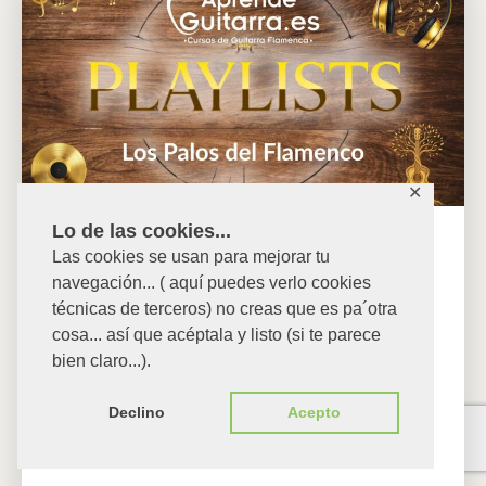
✕
Lo de las cookies...
Playlists Flamenco
Las cookies se usan para mejorar tu
navegación... ( aquí puedes verlo cookies
técnicas de terceros) no creas que es pa´otra
Este no es un curso al uso.Aquí no vas a
cosa... así que acéptala y listo (si te parece
encontrar lecciones numeradas, ejercicios
bien claro...).
obligatorios ni un “haz esto en este orden”.
Declino
Acepto
Esto es otra cosa. Este espacio nace de una
necesidad real que ha…