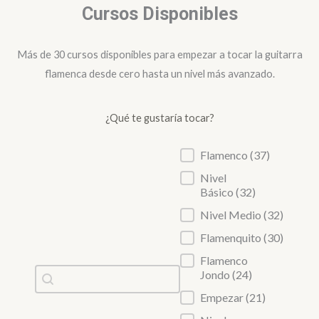
Cursos Disponibles
Más de 30 cursos disponibles para empezar a tocar la guitarra
flamenca desde cero hasta un nivel más avanzado.
¿Qué te gustaría tocar?
Cursos Disponibles
Flamenco
(37)
Nivel
Básico
(32)
Nivel Medio
(32)
Flamenquito
(30)
Flamenco
Buscador de Cursos
Jondo
(24)
Search content
Empezar
(21)