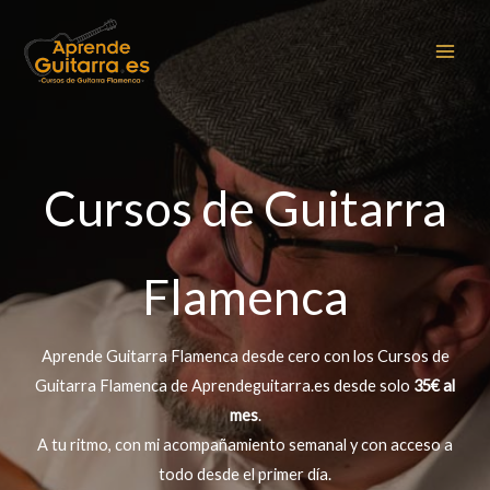
Ir
al
contenido
Cursos de Guitarra
Flamenca
Aprende Guitarra Flamenca desde cero con los Cursos de
Guitarra Flamenca de Aprendeguitarra.es desde solo
35€ al
mes
.
A tu ritmo, con mi acompañamiento semanal y con acceso a
todo desde el primer día.