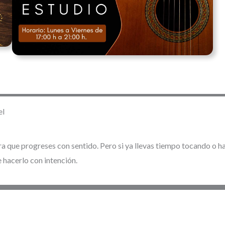
el
a que progreses con sentido. Pero si ya llevas tiempo tocando o ha
 hacerlo con intención.