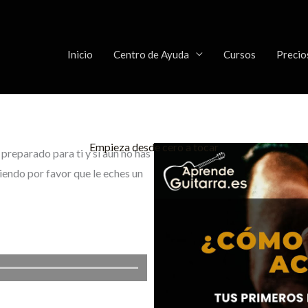
Inicio
Centro de Ayuda
Cursos
Precio
Empieza desde cero a tocar
preparado para ti y si aún no has
iendo por favor que le eches un