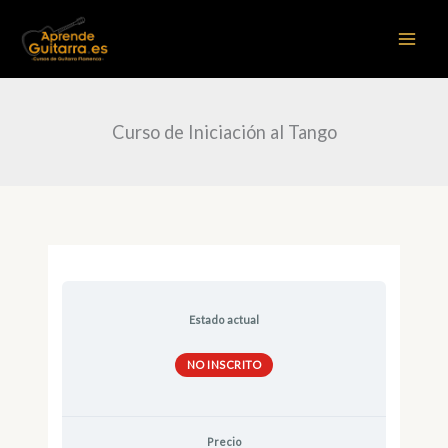
Ir
al
contenido
Curso de Iniciación al Tango
Estado actual
NO INSCRITO
Precio