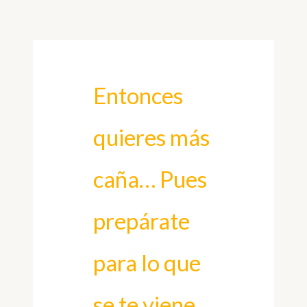
Ir
al
contenido
Entonces
quieres más
caña… Pues
prepárate
para lo que
se te viene