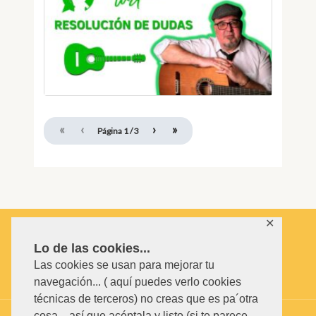
«
‹
›
»
Página
1
/
3
✕
Lo de las cookies...
Las cookies se usan para mejorar tu
navegación... ( aquí puedes verlo cookies
técnicas de terceros) no creas que es pa´otra
cosa... así que acéptala y listo (si te parece